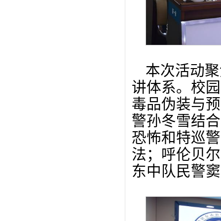
本次活动聚
讲体系。校园
毒品伪装与预
警孙冬雪结合
恐怖和特巡警
法；呼伦贝尔
东中队民警窦